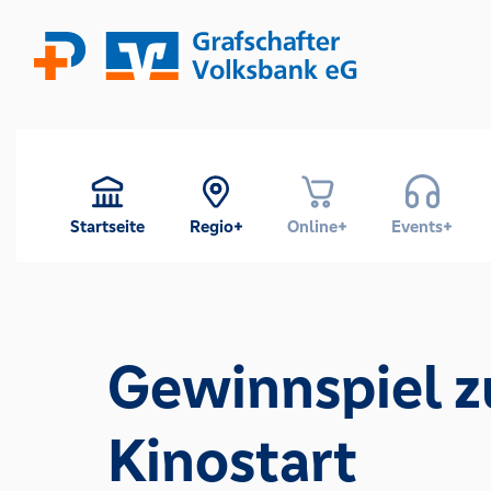
Startseite
Regio+
Online+
Events+
Gewinnspiel 
Kinostart