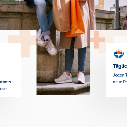
Tägli
Jeden T
urants
neue Pa
use.