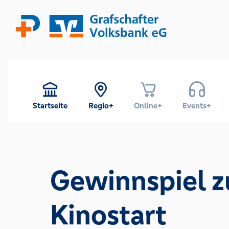
Startseite
Regio+
Online+
Events+
Gewinnspiel 
Kinostart