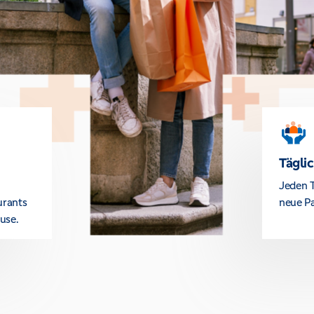
Tägli
Jeden T
urants
neue Pa
use.