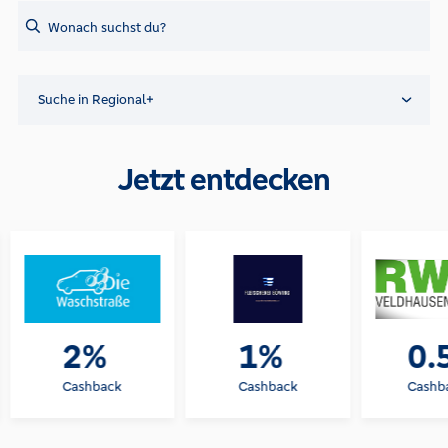
Search
Suche in Regional+
Jetzt entdecken
2%
1%
0.
Cashback
Cashback
Cashb